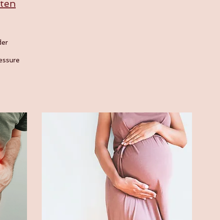
hten
der
essure