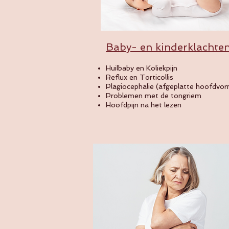
Baby- en kinderklachte
Huilbaby en Koliekpijn
Reflux en Torticollis
Plagiocephalie (afgeplatte hoofdvo
Problemen met de tongriem
Hoofdpijn na het lezen